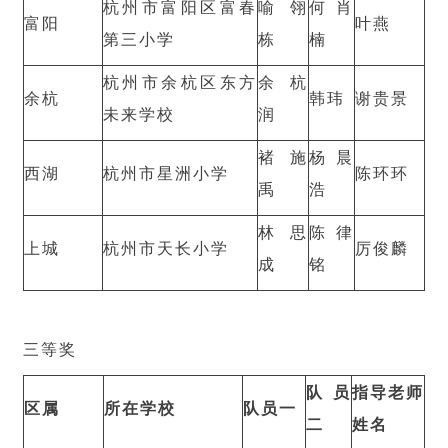
杭州市富阳区富春
喻翎
何肖
富阳
叶燕
第三小学
栋
楠
杭州市余杭区东方
余杭
余杭
韩玮
谢贵景
未来学校
润
褚施
杨晨
西湖
杭州市星洲小学
陈环环
禹
浩
林思
陈律
上城
杭州市天长小学
厉俊麟
成
铭
三等奖
队员
指导老师
区属
所在学校
队员一
二
姓名