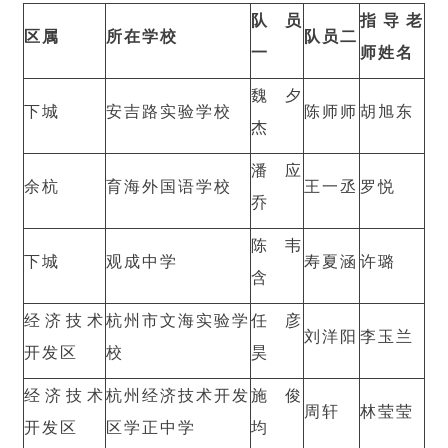
队员
指导老
区属
所在学校
队员二
一
师姓名
魏夕
下城
安吉路实验学校
陈师师
胡旭东
杰
潘应
余杭
育海外国语学校
王一丞
罗悦
乔
陈韦
下城
观成中学
寿夏涵
许璐
含
经济技术
杭州市文海实验学
任彦
刘洋阳
李玉兰
开发区
校
昊
经济技术
杭州经济技术开发
施俊
周轩
林莹莹
开发区
区学正中学
均