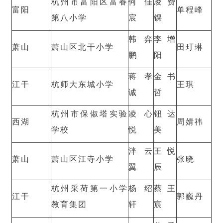
杭州市富阳区富春
何佳
凌费
富阳
单程峰
第八小学
宸
锞
韩弈
李增
萧山
萧山区北干小学
田玎琳
鹏
阳
蒋孝
金书
江干
杭师大东城小学
王琪
诚
哲
杭州市保俶塔实验
凌心
钮达
西湖
周婧祎
学校
悦
美
泮云
王悦
萧山
萧山区江寺小学
张晓
翼
辰
杭州采荷第一小学
杨绍
蔡王
江干
郭巍丹
教育集团
轩
宸