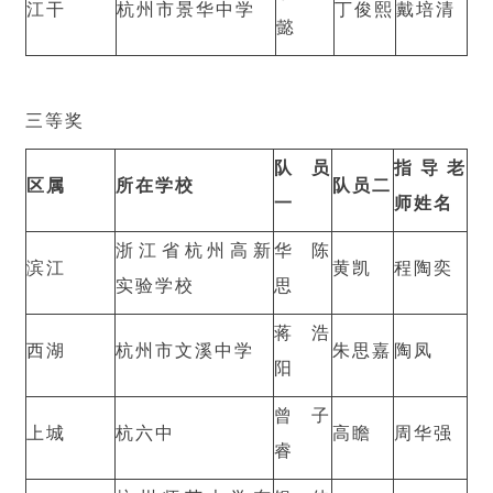
江干
杭州市景华中学
丁俊熙
戴培清
懿
三等奖
队员
指导老
区属
所在学校
队员二
一
师姓名
浙江省杭州高新
华陈
滨江
黄凯
程陶奕
实验学校
思
蒋浩
西湖
杭州市文溪中学
朱思嘉
陶凤
阳
曾子
上城
杭六中
高瞻
周华强
睿