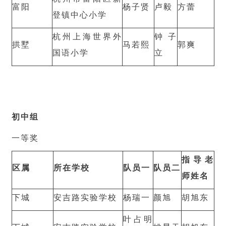
富阳
杨子贤
卢毅
方蕾
登镇中心小学
杭州上海世界外
钟子
拱墅
马若熙
郭爽
国语小学
立
初中组
一等奖
指导老
区属
所在学校
队员一
队员二
师姓名
下城
安吉路实验学校
杨瑞一
颜旭
胡旭东
叶占明