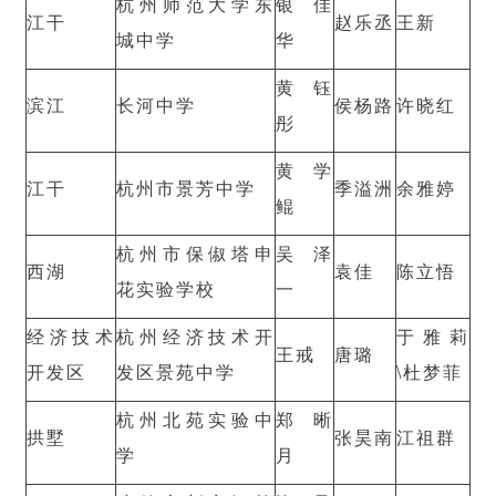
杭州师范大学东
银佳
江干
赵乐丞
王新
城中学
华
黄钰
滨江
长河中学
侯杨路
许晓红
彤
黄学
江干
杭州市景芳中学
季溢洲
余雅婷
鲲
杭州市保俶塔申
吴泽
西湖
袁佳
陈立悟
花实验学校
一
经济技术
杭州经济技术开
于雅莉
王戒
唐璐
开发区
发区景苑中学
\杜梦菲
杭州北苑实验中
郑晰
拱墅
张昊南
江祖群
学
月