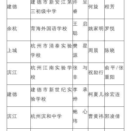
建德市新安江第
许呈
建德
何旋
程芳
三初级中学
睿
王启
余杭
育海外国语学校
姚家明
罗悦
聪
杭州市清泰实验
樊星
上城
周晨
陈晓
学校
源
杭州江南实验学
张与
俞平/张
滨江
祝励行
校
非
重阳
建德市新世纪实
李承
建德
柯夏儿
徐宏连
验学校
烨
鲍心
滨江
杭州滨和中学
曹黄祎
郭凌倩
玮