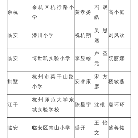
余杭区杭行路小
冯晟
余杭
黄孝扬
高小庭
学
皓
吴思
临安
潜川小学
祝杭翔
刘凤欢
远
卢圣
临安
博世凯实验小学
李昱翰
阮丽娜
元
杭州市莫干山路
宋方
拱墅
安睿康
楼敏燕
小学
彦
杭州师范大学东
江干
陈星宇
沈彧
唐环环
城实验学校
王怡
临安
临安区青山小学
盛开
盛蒋铭
文