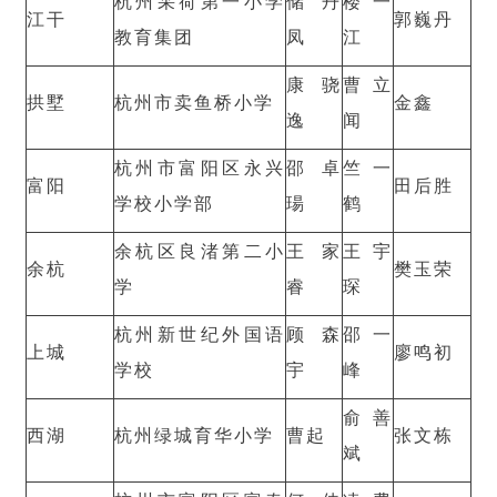
杭州采荷第一小学
储丹
楼一
江干
郭巍丹
教育集团
凤
江
康骁
曹立
拱墅
杭州市卖鱼桥小学
金鑫
逸
闻
杭州市富阳区永兴
邵卓
竺一
富阳
田后胜
学校小学部
瑒
鹤
余杭区良渚第二小
王家
王宇
余杭
樊玉荣
学
睿
琛
杭州新世纪外国语
顾森
邵一
上城
廖鸣初
学校
宇
峰
俞善
西湖
杭州绿城育华小学
曹起
张文栋
斌