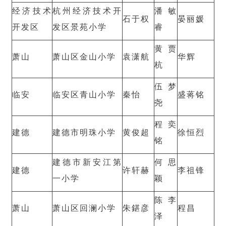
经济技术
杭州经济技术开
潘敏
石于权
晏丽媛
开发区
发区景苑小学
睿
黄贾
萧山
萧山区金山小学
袁潇航
华辉
杭
伍梦
临安
临安区青山小学
秦怡
盛蒋铭
尧
程奕
建德
建德市明珠小学
黄俊超
徐恒烈
铭
建德市新安江第
何思
建德
许轩赫
李祖锋
一小学
颖
陈李
萧山
萧山区回澜小学
朱鍖彦
程昌
泽