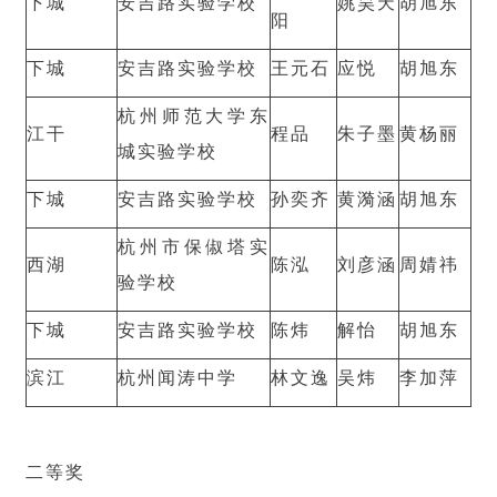
下城
安吉路实验学校
姚昊天
胡旭东
阳
下城
安吉路实验学校
王元石
应悦
胡旭东
杭州师范大学东
江干
程品
朱子墨
黄杨丽
城实验学校
下城
安吉路实验学校
孙奕齐
黄漪涵
胡旭东
杭州市保俶塔实
西湖
陈泓
刘彦涵
周婧祎
验学校
下城
安吉路实验学校
陈炜
解怡
胡旭东
滨江
杭州闻涛中学
林文逸
吴炜
李加萍
二等奖