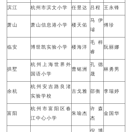
滨江
杭州市滨文小学
任昱达
吕程
王永锋
马伊
萧山
萧山信息港小学
楼天佑
傅珍
璿
毛梓
临安
博世凯实验小学
楼海洋
阮丽娜
睿
杭州上海世界外
孔德
拱墅
曹铭洲
林勇男
国语小学
晟
杭州安吉路良渚
余杭
古戈雅
邵衡
李瑞婷
实验学校
杭州市富阳区春
许森
富阳
朱瑜杰
金国华
江中心小学
杰
倪博