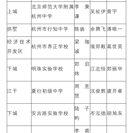
北京师范大学附属
李秉
上城
吴祉伊
黄宇
杭州中学
谦
拱墅
杭州市行知中学
陈扬
余腾飞
潘唯一
经济技术
梁珈
杭州市养正学校
项郑毅
葛世英
开发区
诚
郑启
下城
明珠实验学校
江志恒
郑丽华
炜
周意
江干
夏衍初级中学
沈俊辉
虞开睿
慧
陆子
下城
安吉路实验学校
岑泓德
胡旭东
昀
李甫