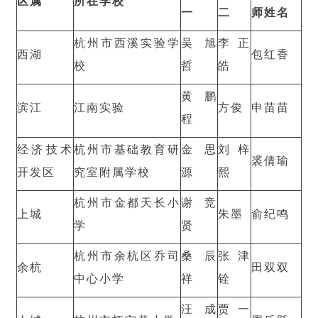
区属
所在学校
一
二
师姓名
杭州市西溪实验学
吴旭
李正
西湖
包红香
校
哲
皓
黄鹏
滨江
江南实验
方俊
申苗苗
程
经济技术
杭州市基础教育研
金思
刘梓
裘倩瑜
开发区
究室附属学校
源
熙
杭州市金都天长小
谢竞
上城
朱墨
俞纪鸣
学
贤
杭州市余杭区乔司
桑辰
张津
余杭
田双双
中心小学
祥
铨
汪成
贾一