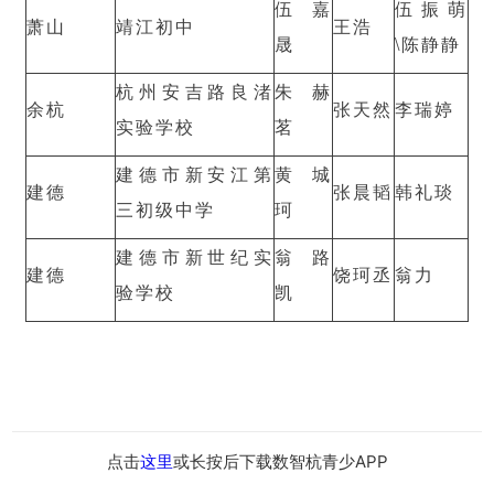
伍嘉
伍振萌
萧山
靖江初中
王浩
晟
\陈静静
杭州安吉路良渚
朱赫
余杭
张天然
李瑞婷
实验学校
茗
建德市新安江第
黄城
建德
张晨韬
韩礼琰
三初级中学
珂
建德市新世纪实
翁路
建德
饶珂丞
翁力
验学校
凯
点击
这里
或长按后下载数智杭青少APP