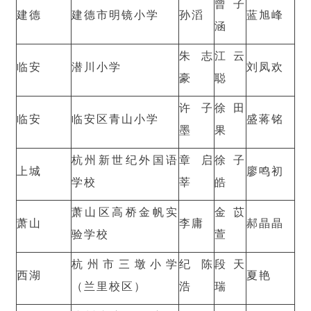
曾子
建德
建德市明镜小学
孙滔
蓝旭峰
涵
朱志
江云
临安
潜川小学
刘凤欢
豪
聪
许子
徐田
临安
临安区青山小学
盛蒋铭
墨
果
杭州新世纪外国语
章启
徐子
上城
廖鸣初
学校
莘
皓
萧山区高桥金帆实
金苡
萧山
李庸
郝晶晶
验学校
萱
杭州市三墩小学
纪陈
段天
西湖
夏艳
（兰里校区）
浩
瑞