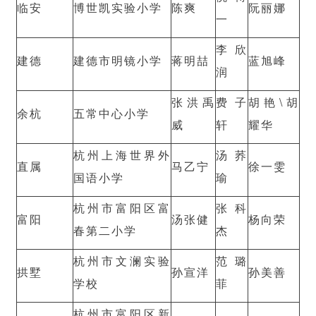
临安
博世凯实验小学
陈爽
阮丽娜
一
李欣
建德
建德市明镜小学
蒋明喆
蓝旭峰
润
张洪禹
费子
胡艳\胡
余杭
五常中心小学
威
轩
耀华
杭州上海世界外
汤荞
直属
马乙宁
徐一雯
国语小学
瑜
杭州市富阳区富
张科
富阳
汤张健
杨向荣
春第二小学
杰
杭州市文澜实验
范璐
拱墅
孙宣洋
孙美善
学校
菲
杭州市富阳区新