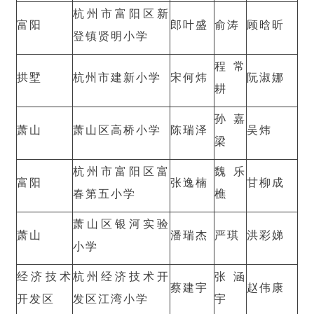
杭州市富阳区新
富阳
郎叶盛
俞涛
顾晗昕
登镇贤明小学
程常
拱墅
杭州市建新小学
宋何炜
阮淑娜
耕
孙嘉
萧山
萧山区高桥小学
陈瑞泽
吴炜
梁
杭州市富阳区富
魏乐
富阳
张逸楠
甘柳成
春第五小学
樵
萧山区银河实验
萧山
潘瑞杰
严琪
洪彩娣
小学
经济技术
杭州经济技术开
张涵
蔡建宇
赵伟康
开发区
发区江湾小学
宇