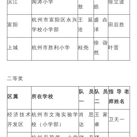
滨江
闻涛小学
徐立波
敖
皓
杭州市富阳区永兴
王延
盛垚
富阳
田后胜
学校小学部
沧
泽
徐诣
上城
杭州市胜利小学
桂尧
叶晋
然
二等奖
队员
队员
指导老
区属
所在学校
一
二
师姓名
经济技术
杭州市文海实验学
肖思
王家
卫天一
开发区
校（小学部）
达
睿