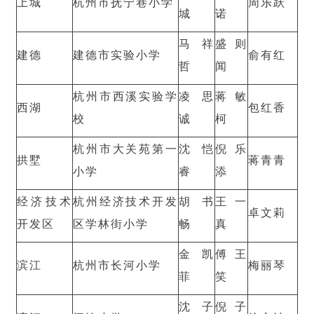
上城
杭州市抚宁巷小学
周乐跃
城
诺
马祥
盛则
建德
建德市实验小学
俞有红
哲
闻
杭州市西溪实验学
凌思
蒋敏
西湖
包红香
校
诚
柯
杭州市大关苑第一
沈恺
倪乐
拱墅
蒋青青
小学
睿
添
经济技术
杭州经济技术开发
胡书
王一
卓文莉
开发区
区学林街小学
畅
真
金凯
傅王
滨江
杭州市长河小学
梅丽琴
菲
笑
沈子
倪子